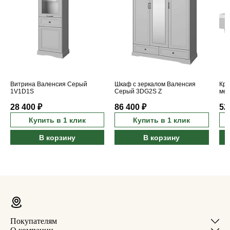
Витрина Валенсия Серый
Шкаф с зеркалом Валенсия
Кро
1V1D1S
Серый 3DG2S Z
мех
160
28 400 ₽
86 400 ₽
52
Купить в 1 клик
Купить в 1 клик
В корзину
В корзину
Покупателям