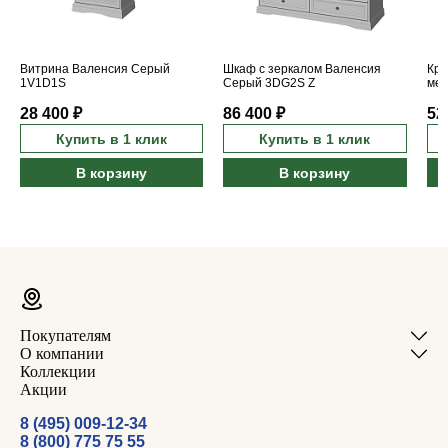
Витрина Валенсия Серый
Шкаф с зеркалом Валенсия
Кро
1V1D1S
Серый 3DG2S Z
мех
160
28 400 ₽
86 400 ₽
52
Купить в 1 клик
Купить в 1 клик
В корзину
В корзину
Покупателям
О компании
Коллекции
Акции
8 (495) 009-12-34
8 (800) 775 75 55