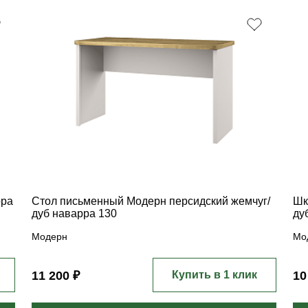
рра
Стол письменный Модерн персидский жемчуг/
Шк
дуб наварра 130
ду
Модерн
Мо
11 200 ₽
Купить в 1 клик
10