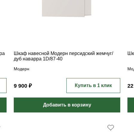
ра
Шкаф навесной Модерн персидский жемчуг/
Шк
дуб наварра 1D/87-40
Модерн
Мо
9 900 ₽
Купить в 1 клик
22
Добавить в корзину