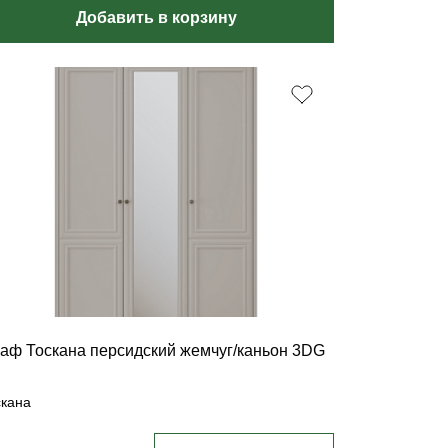
Добавить в корзину
аф Тоскана персидский жемчуг/каньон 3DG
скана