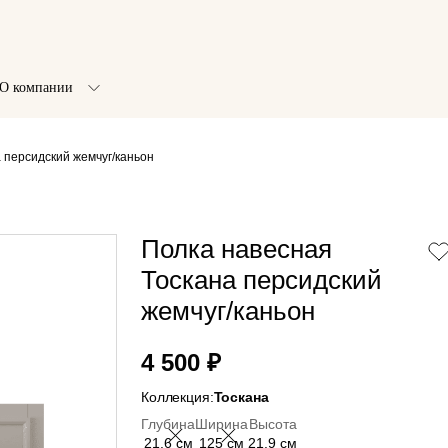
О компании
 персидский жемчуг/каньон
Полка навесная
Тоскана персидский
жемчуг/каньон
4 500 ₽
Коллекция:
Тоскана
Глубина
Ширина
Высота
21.6 см
125 см
21.9 см