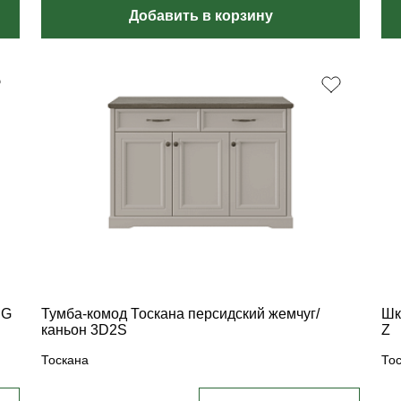
Добавить в корзину
DG
Тумба-комод Тоскана персидский жемчуг/
Шк
каньон 3D2S
Z
Тоскана
То