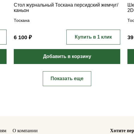
Стол журнальный Тоскана персидский жемчуг/
Шк
каньон
2D
Тоскана
То
6 100 ₽
Купить в 1 клик
39
Добавить в корзину
Показать еще
лям
О компании
Хотите пер