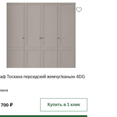
аф Тоскана персидский жемчуг/каньон 4DG
скана
 700 ₽
Купить в 1 клик