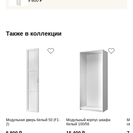
9 600 ₽
Также в коллекции
Модульная дверь белый 50 (F1-
Модульный корпус шкафа
Мод
2)
белый 100/56
све